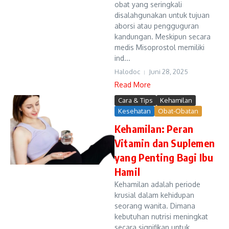
obat yang seringkali
disalahgunakan untuk tujuan
aborsi atau pengguguran
kandungan. Meskipun secara
medis Misoprostol memiliki
ind...
Halodoc
Juni 28, 2025
Read More
Cara & Tips
Kehamilan
Kesehatan
Obat-Obatan
Kehamilan: Peran
Vitamin dan Suplemen
yang Penting Bagi Ibu
Hamil
Kehamilan adalah periode
krusial dalam kehidupan
seorang wanita. Dimana
kebutuhan nutrisi meningkat
secara signifikan untuk