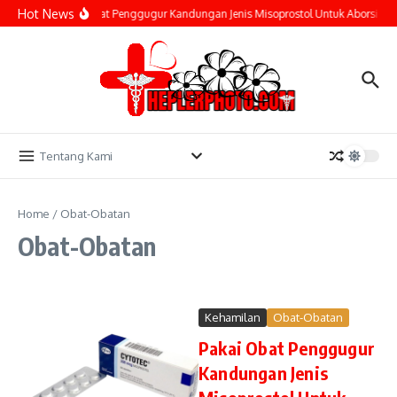
Lewati ke konten
Hot News
Pakai Obat Penggugur Kandungan Jenis Misoprostol Untuk Aborsi Am
Tentang Kami
Home
/
Obat-Obatan
Obat-Obatan
Kehamilan
Obat-Obatan
Pakai Obat Penggugur
Kandungan Jenis