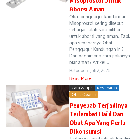
Misoprostol Untuk
Aborsi Aman
Obat penggugur kandungan
Misoprostol sering disebut
sebagai salah satu pilihan
untuk aborsi yang aman. Tapi,
apa sebenarnya Obat
Penggugur Kandungan ini?
Dan bagaimana cara pakainya
biar aman? Artikel...
Halodoc
Juli 2, 2025
Read More
Cara & Tips
Kesehatan
Obat-Obatan
Penyebab Terjadinya
Terlambat Haid Dan
Obat Apa Yang Perlu
Dikonsumsi
Terlambat haid adalah kondisi