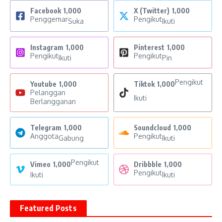
Facebook
1,000
X (Twitter)
1,000
Penggemar
Pengikut
Suka
Ikuti
Instagram
1,000
Pinterest
1,000
Pengikut
Pengikut
Ikuti
Pin
Pengikut
Youtube
1,000
Tiktok
1,000
Pelanggan
Ikuti
Berlangganan
Telegram
1,000
Soundcloud
1,000
Anggota
Pengikut
Gabung
Ikuti
Pengikut
Vimeo
1,000
Dribbble
1,000
Pengikut
Ikuti
Ikuti
Featured Posts