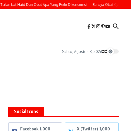
Terlambat Haid Dan Obat Apa Yang Perlu Dikonsumsi
Bahaya Obat Cytotec Unt
Sabtu, Agustus 8, 2026
Social Icons
Facebook
1,000
X (Twitter)
1,000