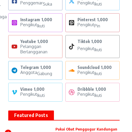
Penggemar
Pengikut
Suka
Ikuti
.
jaga
Instagram
1,000
Pinterest
1,000
Pengikut
Pengikut
Ikuti
Pin
Youtube
1,000
Tiktok
1,000
Pelanggan
Pengikut
Ikuti
Berlangganan
Telegram
1,000
Soundcloud
1,000
Anggota
Pengikut
Gabung
Ikuti
Vimeo
1,000
Dribbble
1,000
Pengikut
Pengikut
Ikuti
Ikuti
Featured Posts
Pakai Obat Penggugur Kandungan