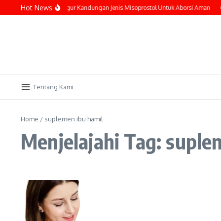
Lewati ke konten
Hot News
Pakai Obat Penggugur Kandungan Jenis Misoprostol Untuk Aborsi Aman
C
Tentang Kami
Home
/
suplemen ibu hamil
Menjelajahi Tag: suple