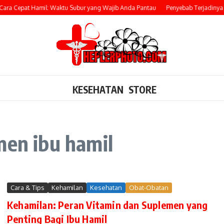
ara Cepat Hamil: Waktu Subur yang Wajib Anda Pantau
Penyebab Terjadinya 
KESEHATAN
STORE
men ibu hamil
Cara & Tips
Kehamilan
Kesehatan
Obat-Obatan
Kehamilan: Peran Vitamin dan Suplemen yang
Penting Bagi Ibu Hamil