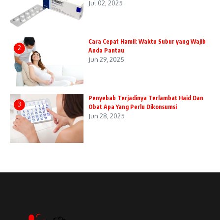
Jul 02, 2025
Cara Cepat Hamil: Waktu Subur yang Wajib
2
Anda Pantau
Jun 29, 2025
Penyebab Terjadinya Terlambat Haid Dan
3
Obat Apa Yang Perlu Dikonsumsi
Jun 28, 2025