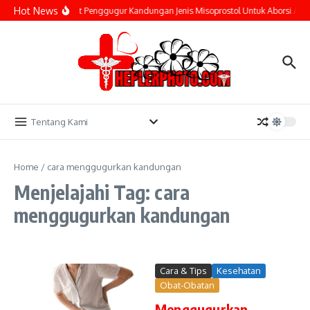
Lewati ke konten
Hot News
Pakai Obat Penggugur Kandungan Jenis Misoprostol Untuk Aborsi Ama
Tentang Kami
Home
/
cara menggugurkan kandungan
Menjelajahi Tag: cara
menggugurkan kandungan
Cara & Tips
Kesehatan
Obat-Obatan
Menggugurkan